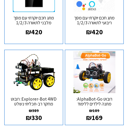
מתג חכם יוקרתי עם מסך
מתג חכם יוקרתי עם מסך
ריבועי לתאורה 1/2/3
מלבני לתאורה 1/2/3
LANBON L8
LANBON L8
₪
420
₪
420
רובוט AlphaBot-Go:
Explorer-Bot 4WD: רובוט
מתנה לילדים ללימוד
מחקר רב-תכליתי נשלט
רובוטיקה (כולל מדריך
אפליקציה
₪
389
₪
189
בעברית)
₪
330
₪
169