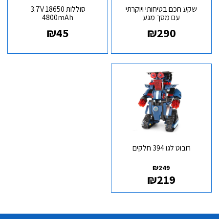
שקע חכם בטיחותי ויוקרתי
סוללות 18650 3.7V
עם מסך מגע
4800mAh
USB+PHONE
₪
45
₪
290
רובוט לגו 394 חלקים
₪
249
₪
219