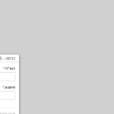
כניסה - MYLS - טכנולוגיה, מדע וחדשנות
דוא"ל:
סיסמא:
שכחתי סיסמא